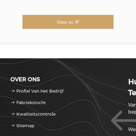
Stuur nu
OVER ONS
H
Profiel Van Het Bedrijf
Te
Fabriekstocht
Van
be
Kwaliteitscontrole
Sitemap
We 