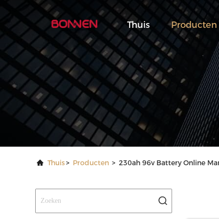
Thuis
Producten
Thuis
>
Producten
>
230ah 96v Battery Online Ma