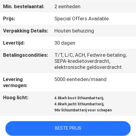
CONTACTEER
Min. bestelaantal:
2 eenheden
ONS
Prijs:
Special Offers Available
Verpakking Details:
Houten behuizing
NIEUWS
Levertijd:
30 dagen
SITEMAP
Betalingscondities:
T/T, L/C, ACH, Fedwire-betaling,
SEPA-kredietoverdracht,
elektronische geldoverdracht
PRIVACYBELEID
Levering
5000 eenheden/maand
vermogen:
Hoog licht:
,
4.8kwh boot lithiumbatterij
,
4.8kwh jacht lithiumbatterij
96v lithiumbatterij voor schepen
BESTE PRIJS