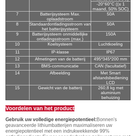
-20°60°C ((≤ 1
maand, 50% SOC)
7
Batterijsysteem Max.
50A
oplaadstroom
8
Standaardontladingsstroom van
50A
het batterijsysteem
9
Batterijsysteem onmiddellijke
150A
ontladingsstroom (max.)
10
Koelsysteem
Luchtkoeling
11
IP-klasse
IP67
12
Afmetingen van de batterij
495*345*200 mm
13
BMS-communicatie
CAN (facultatief)
14
Afbeelding
Met Smart
afstandsbediening
LCD
15
Gewicht van de batterij
260,8 kg met
aluminium
behuizing
Voordelen van het product
Gebruik uw volledige energiepotentieel:
Bonnen's
geavanceerde lithiumbatterijen maximaliseren uw
energiepotentieel met een indrukwekkende 99%