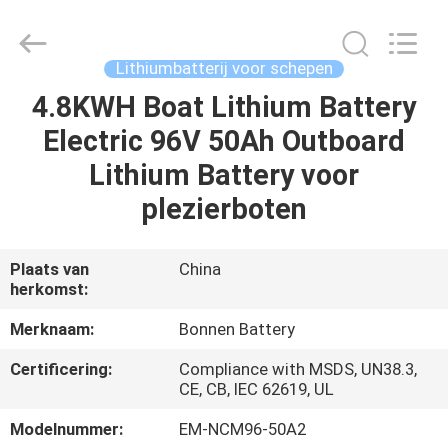
Bonnen
Battery
Technology
Co.,
Ltd..
Lithiumbatterij voor schepen
All
Rights
4.8KWH Boat Lithium Battery
THUIS
Reserved.
Electric 96V 50Ah Outboard
PRODUCTEN
Lithium Battery voor
plezierboten
OVER
ONS
Plaats van
China
herkomst:
FABRIEKSREIS
Merknaam:
Bonnen Battery
Certificering:
Compliance with MSDS, UN38.3,
KWALITEITSCONTROLE
CE, CB, IEC 62619, UL
Modelnummer:
EM-NCM96-50A2