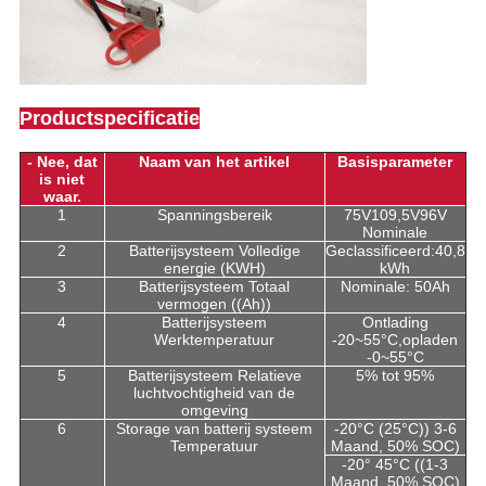
Productspecificatie
- Nee, dat
Naam van het artikel
Basisparameter
is niet
waar.
1
Spanningsbereik
75V109,5V96V
Nominale
2
Batterijsysteem Volledige
Geclassificeerd:40,8
energie (KWH)
kWh
3
Batterijsysteem Totaal
Nominale: 50Ah
vermogen ((Ah))
4
Batterijsysteem
Ontlading
Werktemperatuur
-20~55°C,opladen
-0~55°C
5
Batterijsysteem Relatieve
5% tot 95%
luchtvochtigheid van de
omgeving
6
Storage van batterij systeem
-20°C (25°C)) 3-6
Temperatuur
Maand, 50% SOC)
-20° 45°C ((1-3
Maand, 50% SOC)