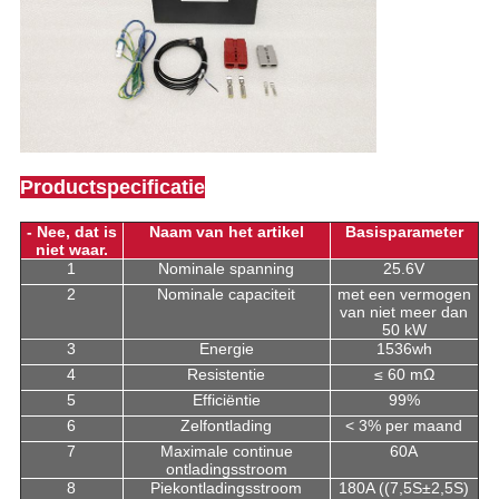
Productspecificatie
- Nee, dat is
Naam van het artikel
Basisparameter
niet waar.
1
Nominale spanning
25.6V
2
Nominale capaciteit
met een vermogen
van niet meer dan
50 kW
3
Energie
1536wh
4
Resistentie
≤ 60 mΩ
5
Efficiëntie
99%
6
Zelfontlading
< 3% per maand
7
Maximale continue
60A
ontladingsstroom
8
Piekontladingsstroom
180A ((7,5S±2,5S)