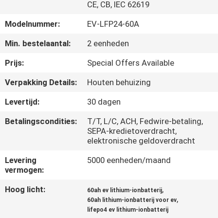
CONTACTEER
CE, CB, IEC 62619
ONS
Modelnummer:
EV-LFP24-60A
Min. bestelaantal:
2 eenheden
NIEUWS
Prijs:
Special Offers Available
SITEMAP
Verpakking Details:
Houten behuizing
Levertijd:
30 dagen
PRIVACYBELEID
Betalingscondities:
T/T, L/C, ACH, Fedwire-betaling,
SEPA-kredietoverdracht,
elektronische geldoverdracht
Levering
5000 eenheden/maand
vermogen:
Hoog licht:
,
60ah ev lithium-ionbatterij
,
60ah lithium-ionbatterij voor ev
lifepo4 ev lithium-ionbatterij