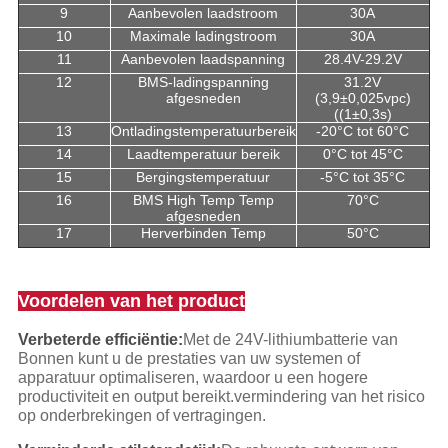
9
Aanbevolen laadstroom
30A
10
Maximale ladingstroom
30A
11
Aanbevolen laadspanning
28.4V-29.2V
12
BMS-ladingspanning
31.2V
afgesneden
(3,9±0,025vpc)
((1±0,3s)
13
Ontladingstemperatuurbereik
-20°C tot 60°C
14
Laadtemperatuur bereik
0°C tot 45°C
15
Bergingstemperatuur
-5°C tot 35°C
16
BMS High Temp Temp
70°C
afgesneden
17
Herverbinden Temp
50°C
Voordelen van het product
Verbeterde efficiëntie:
Met de 24V-lithiumbatterie van
Bonnen kunt u de prestaties van uw systemen of
apparatuur optimaliseren, waardoor u een hogere
productiviteit en output bereikt.vermindering van het risico
op onderbrekingen of vertragingen.