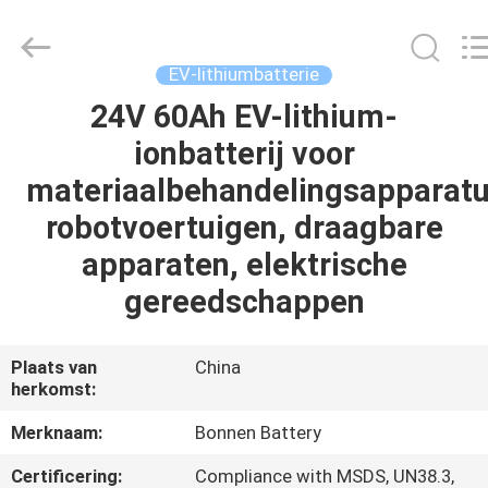
Bonnen
Battery
Technology
Co.,
Ltd..
EV-lithiumbatterie
All
Rights
24V 60Ah EV-lithium-
THUIS
Reserved.
ionbatterij voor
PRODUCTEN
materiaalbehandelingsapparatu
robotvoertuigen, draagbare
OVER
apparaten, elektrische
ONS
gereedschappen
FABRIEKSREIS
Plaats van
China
herkomst:
KWALITEITSCONTROLE
Merknaam:
Bonnen Battery
Certificering:
Compliance with MSDS, UN38.3,