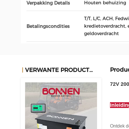
Houten behuizing
Verpakking Details
T/T, L/C, ACH, Fedw
kredietoverdracht, 
Betalingscondities
geldoverdracht
Produc
VERWANTE PRODUCTEN
72V 200
Inleidi
Ontdek d