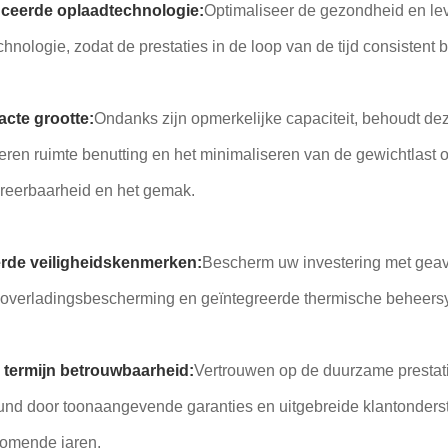
ceerde oplaadtechnologie:
Optimaliseer de gezondheid en le
hnologie, zodat de prestaties in de loop van de tijd consistent b
cte grootte:
Ondanks zijn opmerkelijke capaciteit, behoudt dez
eren ruimte benutting en het minimaliseren van de gewichtlast 
eerbaarheid en het gemak.
rde veiligheidskenmerken:
Bescherm uw investering met geav
 overladingsbescherming en geïntegreerde thermische beheersys
 termijn betrouwbaarheid:
Vertrouwen op de duurzame prestati
und door toonaangevende garanties en uitgebreide klantonderst
komende jaren.