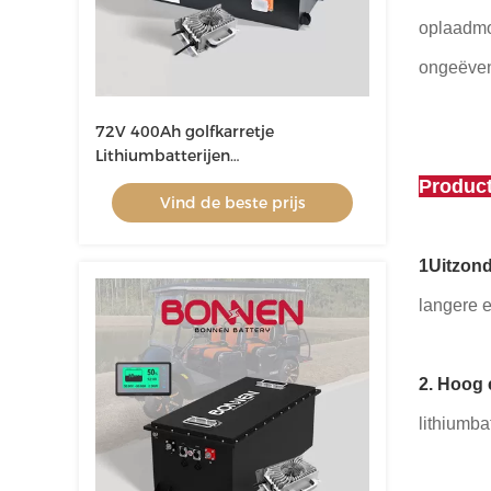
oplaadmog
ongeëven
72V 400Ah golfkarretje
Lithiumbatterijen
Vliegwerkplatforms
Produc
Vind de beste prijs
Lithiumbatterijpakket
1Uitzonde
langere e
2. Hoog 
lithiumbat