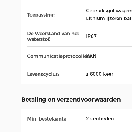
Gebruiksgolfwagens,
Toepassing:
Lithium ijzeren bat
De Weerstand van het
IP67
waterstof:
KAN
Communicatieprotocollen:
≥ 6000 keer
Levenscyclus:
Betaling en verzendvoorwaarden
2 eenheden
Min. bestelaantal