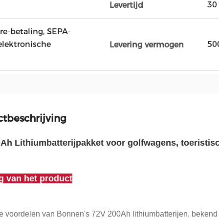
30
Levertijd
ire-betaling, SEPA-
elektronische
50
Levering vermogen
tbeschrijving
Ah Lithiumbatterijpakket voor golfwagens, toeristisch
ng van het product
e voordelen van Bonnen's 72V 200Ah lithiumbatterijen, beken