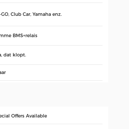
-GO, Club Car, Yamaha enz.
imme BMS+relais
a, dat klopt.
aar
cial Offers Available