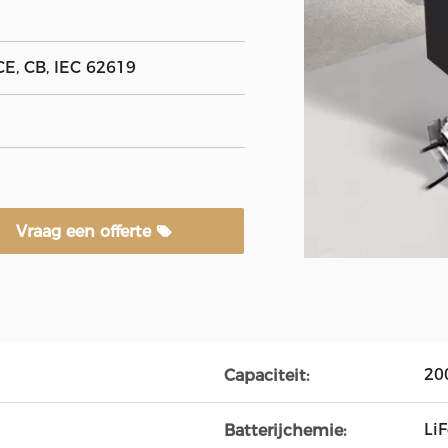
E, CB, IEC 62619
Vraag een offerte
20
Capaciteit:
LiF
Batterijchemie: