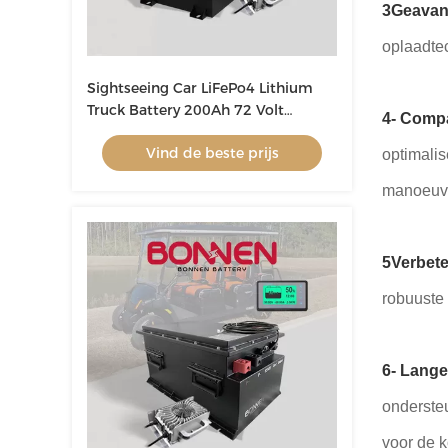
3Geavan
oplaadtec
Sightseeing Car LiFePo4 Lithium
Truck Battery 200Ah 72 Volt
4- Compa
Lithium Battery Voor Golfkar
Vind de beste prijs
optimalis
manoeuvr
5Verbete
robuuste
6- Lange
onderste
voor de 