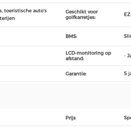
 toeristische auto's
Geschikt voor
EZ
golfkarretjes:
terijen
Sl
BMS:
LCD-monitoring op
- J
afstand:
5 j
Garantie:
Spe
Prijs