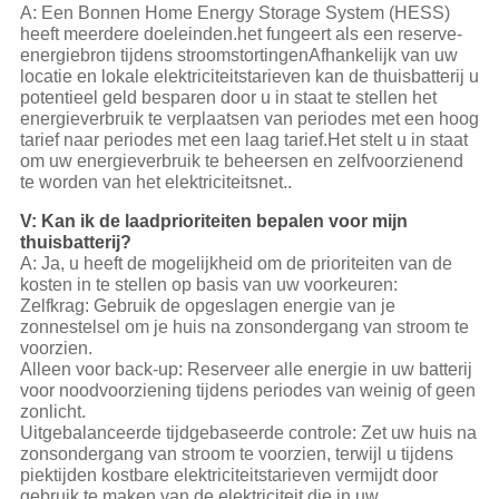
A: Een Bonnen Home Energy Storage System (HESS)
heeft meerdere doeleinden.het fungeert als een reserve-
energiebron tijdens stroomstortingenAfhankelijk van uw
locatie en lokale elektriciteitstarieven kan de thuisbatterij u
potentieel geld besparen door u in staat te stellen het
energieverbruik te verplaatsen van periodes met een hoog
tarief naar periodes met een laag tarief.Het stelt u in staat
om uw energieverbruik te beheersen en zelfvoorzienend
te worden van het elektriciteitsnet..
V: Kan ik de laadprioriteiten bepalen voor mijn
thuisbatterij?
A: Ja, u heeft de mogelijkheid om de prioriteiten van de
kosten in te stellen op basis van uw voorkeuren:
Zelfkrag: Gebruik de opgeslagen energie van je
zonnestelsel om je huis na zonsondergang van stroom te
voorzien.
Alleen voor back-up: Reserveer alle energie in uw batterij
voor noodvoorziening tijdens periodes van weinig of geen
zonlicht.
Uitgebalanceerde tijdgebaseerde controle: Zet uw huis na
zonsondergang van stroom te voorzien, terwijl u tijdens
piektijden kostbare elektriciteitstarieven vermijdt door
gebruik te maken van de elektriciteit die in uw