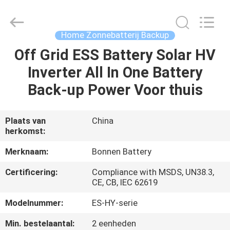
Bonnen
Battery
Technology
Co.,
Ltd..
Home Zonnebatterij Backup
All
Rights
Off Grid ESS Battery Solar HV
THUIS
Reserved.
Inverter All In One Battery
PRODUCTEN
Back-up Power Voor thuis
OVER
Plaats van
China
herkomst:
ONS
Merknaam:
Bonnen Battery
FABRIEKSREIS
Certificering:
Compliance with MSDS, UN38.3,
CE, CB, IEC 62619
KWALITEITSCONTROLE
Modelnummer:
ES-HY-serie
Min. bestelaantal:
2 eenheden