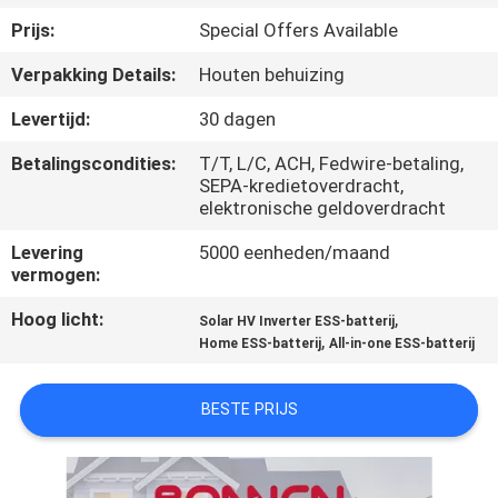
CONTACTEER
Prijs:
Special Offers Available
ONS
Verpakking Details:
Houten behuizing
NIEUWS
Levertijd:
30 dagen
Betalingscondities:
T/T, L/C, ACH, Fedwire-betaling,
SITEMAP
SEPA-kredietoverdracht,
elektronische geldoverdracht
Levering
5000 eenheden/maand
PRIVACYBELEID
vermogen:
Hoog licht:
,
Solar HV Inverter ESS-batterij
,
Home ESS-batterij
All-in-one ESS-batterij
BESTE PRIJS