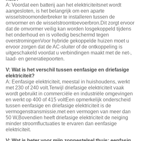
A: Voordat een batterij aan het elektriciteitsnet wordt
aangesloten, is het belangrijk om een aparte
wisselstroomonderbreker te installeren tussen de
omvormer en de wisselstroomtoevoerbron.Dit zorgt ervoor
dat de omvormer veilig kan worden losgekoppeld tijdens
het onderhoud en is volledig beschermd tegen
overstromingenVoor hybride gekoppelde huizen moet u
ervoor zorgen dat de AC-sluiter of de ontkoppeling is
uitgeschakeld voordat u verbindingen maakt met de net-,
laad- en generatiepoorten.
V: Wat is het verschil tussen eenfasige en driefasige
elektriciteit?
A: Eenfasige elektriciteit, meestal in huishoudens, werkt
met 230 of 240 volt.Terwijl driefasige elektriciteit vaak
wordt gebruikt in commerciële en industriële omgevingen
en werkt op 400 of 415 voltEen opmerkelijk onderscheid
tussen eenfasige en driefasige elektriciteit is de
vermogenstransmissie.met een vermogen van meer dan
50 W,Bovendien heeft driefasige elektriciteit de neiging
minder stroomfluctuaties te ervaren dan eenfasige
elektriciteit.
V: Wat is beter voor mijn zonnestelsel thuis: eenfasig