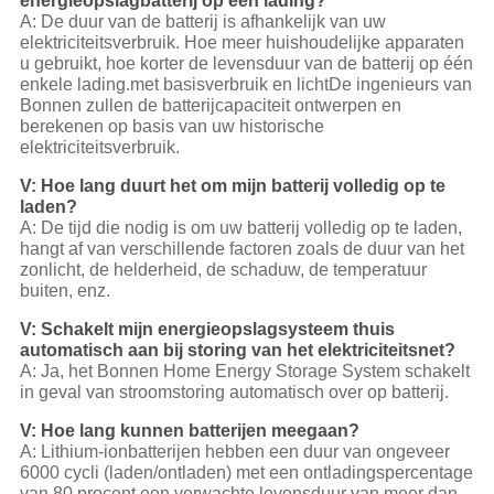
energieopslagbatterij op één lading?
A: De duur van de batterij is afhankelijk van uw
elektriciteitsverbruik. Hoe meer huishoudelijke apparaten
u gebruikt, hoe korter de levensduur van de batterij op één
enkele lading.met basisverbruik en lichtDe ingenieurs van
Bonnen zullen de batterijcapaciteit ontwerpen en
berekenen op basis van uw historische
elektriciteitsverbruik.
V: Hoe lang duurt het om mijn batterij volledig op te
laden?
A: De tijd die nodig is om uw batterij volledig op te laden,
hangt af van verschillende factoren zoals de duur van het
zonlicht, de helderheid, de schaduw, de temperatuur
buiten, enz.
V: Schakelt mijn energieopslagsysteem thuis
automatisch aan bij storing van het elektriciteitsnet?
A: Ja, het Bonnen Home Energy Storage System schakelt
in geval van stroomstoring automatisch over op batterij.
V: Hoe lang kunnen batterijen meegaan?
A: Lithium-ionbatterijen hebben een duur van ongeveer
6000 cycli (laden/ontladen) met een ontladingspercentage
van 80 procent.een verwachte levensduur van meer dan