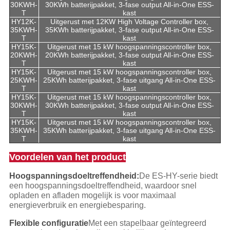
30KWH-
30KWh batterijpakket, 3-fase output All-in-One ESS-
T
kast
HY12K-
Uitgerust met 12KW High Voltage Controller box,
35KWH-
35KWh batterijpakket, 3-fase output All-in-One ESS-
T
kast
HY15K-
Uitgerust met 15 kW hoogspanningscontroller box,
20KWH-
20KWh batterijpakket, 3-fase output All-in-One ESS-
T
kast
HY15K-
Uitgerust met 15 kW hoogspanningscontroller box,
25KWH-
25KWh batterijpakket, 3-fase uitgang All-in-One ESS-
T
kast
HY15K-
Uitgerust met 15 kW hoogspanningscontroller box,
30KWH-
30KWh batterijpakket, 3-fase output All-in-One ESS-
T
kast
HY15K-
Uitgerust met 15 kW hoogspanningscontroller box,
35KWH-
35KWh batterijpakket, 3-fase uitgang All-in-One ESS-
T
kast
Voordelen van het product
Hoogspanningsdoeltreffendheid:
De ES-HY-serie biedt
een hoogspanningsdoeltreffendheid, waardoor snel
opladen en afladen mogelijk is voor maximaal
energieverbruik en energiebesparing.
Flexible configuratie
Met een stapelbaar geïntegreerd