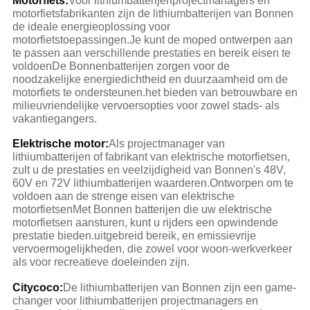
Motorfiets:
Voor lithiumbatterijenprojectmanagers en
motorfietsfabrikanten zijn de lithiumbatterijen van Bonnen
de ideale energieoplossing voor
motorfietstoepassingen.Je kunt de moped ontwerpen aan
te passen aan verschillende prestaties en bereik eisen te
voldoenDe Bonnen­batterijen zorgen voor de
noodzakelijke energie­dichtheid en duurzaamheid om de
motorfiets te ondersteunen.het bieden van betrouwbare en
milieuvriendelijke vervoersopties voor zowel stads- als
vakantiegangers.
Elektrische motor:
Als projectmanager van
lithiumbatterijen of fabrikant van elektrische motorfietsen,
zult u de prestaties en veelzijdigheid van Bonnen's 48V,
60V en 72V lithiumbatterijen waarderen.Ontworpen om te
voldoen aan de strenge eisen van elektrische
motorfietsenMet Bonnen batterijen die uw elektrische
motorfietsen aansturen, kunt u rijders een opwindende
prestatie bieden.uitgebreid bereik, en emissievrije
vervoermogelijkheden, die zowel voor woon-werkverkeer
als voor recreatieve doeleinden zijn.
Citycoco:
De lithiumbatterijen van Bonnen zijn een game-
changer voor lithiumbatterijen projectmanagers en