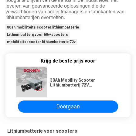
hoogte te blijven van de trends in de industrie,en het
leveren van geavanceerde oplossingen die de
verwachtingen van projectmanagers en fabrikanten van
lithiumbatterijen overtreffen.
80ah mobiliteits scooter lithiumbatterie
Lithiumbatterij voor 60v-scooters
mobiliteitsscooter lithiumbatterie 72v
Krijg de beste prijs voor
30Ah Mobility Scooter
Lithiumbatterij 72V
Lithiumbatterij Voor Moped,
Citycoco
Doorgaan
Lithiumbatterie voor scooters