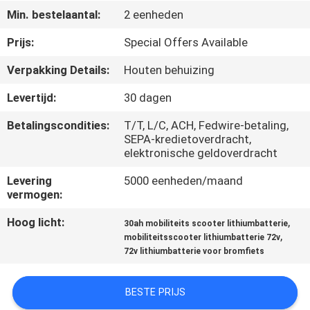
CONTACTEER
Min. bestelaantal:
2 eenheden
ONS
Prijs:
Special Offers Available
Verpakking Details:
Houten behuizing
NIEUWS
Levertijd:
30 dagen
SITEMAP
Betalingscondities:
T/T, L/C, ACH, Fedwire-betaling,
SEPA-kredietoverdracht,
elektronische geldoverdracht
PRIVACYBELEID
Levering
5000 eenheden/maand
vermogen:
Hoog licht:
,
30ah mobiliteits scooter lithiumbatterie
,
mobiliteitsscooter lithiumbatterie 72v
72v lithiumbatterie voor bromfiets
BESTE PRIJS