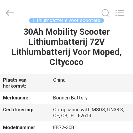
Bonnen
Battery
Technology
Co.,
Ltd..
Lithiumbatterie voor scooters
All
Rights
30Ah Mobility Scooter
THUIS
Reserved.
Lithiumbatterij 72V
PRODUCTEN
Lithiumbatterij Voor Moped,
Citycoco
OVER
ONS
Plaats van
China
herkomst:
FABRIEKSREIS
Merknaam:
Bonnen Battery
Certificering:
Compliance with MSDS, UN38.3,
KWALITEITSCONTROLE
CE, CB, IEC 62619
Modelnummer:
EB72-30B