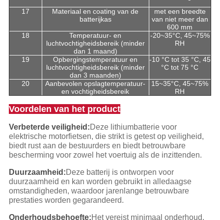
17
Materiaal en coating van de
met een breedte
batterijkas
van niet meer dan
600 mm
18
Temperatuur- en
-20~35°C, 45~75%
luchtvochtigheidsbereik (minder
RH
dan 1 maand)
19
Opbergingstemperatuur en
-10 °C tot 35 °C, 45
luchtvochtigheidsbereik (minder
°C tot 75 °C
dan 3 maanden)
20
Aanbevolen opslagtemperatuur-
15~35°C, 45~75%
en vochtigheidsbereik
RH
Voordelen van het product
Verbeterde veiligheid:
Deze lithiumbatterie voor
elektrische motorfietsen, die strikt is getest op veiligheid,
biedt rust aan de bestuurders en biedt betrouwbare
bescherming voor zowel het voertuig als de inzittenden.
Duurzaamheid:
Deze batterij is ontworpen voor
duurzaamheid en kan worden gebruikt in alledaagse
omstandigheden, waardoor jarenlange betrouwbare
prestaties worden gegarandeerd.
Onderhoudsbehoefte:
Het vereist minimaal onderhoud,