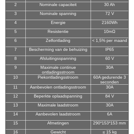
2
Nominale capaciteit
30 Ah
3
Nominale spanning
72 V
4
Energie
2160Wh
5
Resistentie
10mΩ
6
Zelfontlading
< 1,5% per maand
7
Bescherming van de behuizing
IP65
8
Afsluitingsspanning
60 V
9
Maximale continue
30A
ontladingsstroom
10
Piekontladingsstroom
60A gedurende 3
seconden
11
Aanbevolen ontladingsstroom
30A
12
Beperkte oplaadspanning
84 V
13
Maximale laadstroom
30A
14
Aanbevolen laadstroom
6A
15
Afmetingen
290*153*153 mm
16
Gewicht
≤ 15 kg