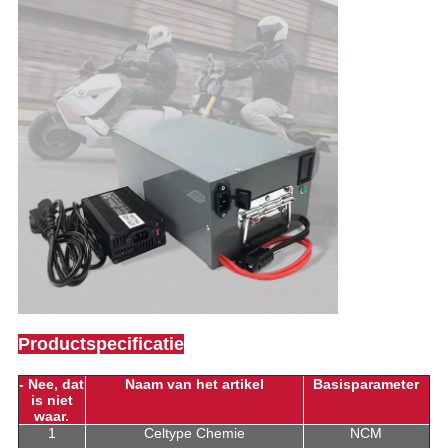
Productspecificatie
- Nee, dat
Naam van het artikel
Basisparameter
is niet
waar.
1
Celtype Chemie
NCM