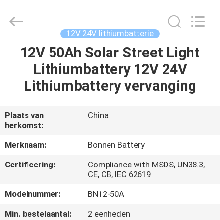
Bonnen
Battery
Technology
Co.,
Ltd..
12V 24V lithiumbatterie
All
Rights
12V 50Ah Solar Street Light
THUIS
Reserved.
Lithiumbattery 12V 24V
PRODUCTEN
Lithiumbattery vervanging
OVER
Plaats van
China
herkomst:
ONS
Merknaam:
Bonnen Battery
FABRIEKSREIS
Certificering:
Compliance with MSDS, UN38.3,
CE, CB, IEC 62619
KWALITEITSCONTROLE
Modelnummer:
BN12-50A
Min. bestelaantal:
2 eenheden