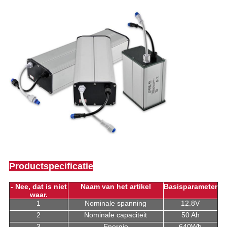
Productspecificatie
- Nee, dat is niet
Naam van het artikel
Basisparameter
waar.
1
Nominale spanning
12.8V
2
Nominale capaciteit
50 Ah
3
Energie
640Wh