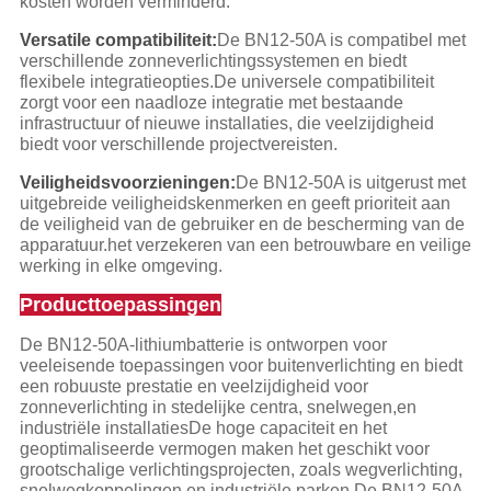
kosten worden verminderd.
Versatile compatibiliteit:
De BN12-50A is compatibel met
verschillende zonneverlichtingssystemen en biedt
flexibele integratieopties.De universele compatibiliteit
zorgt voor een naadloze integratie met bestaande
infrastructuur of nieuwe installaties, die veelzijdigheid
biedt voor verschillende projectvereisten.
Veiligheidsvoorzieningen:
De BN12-50A is uitgerust met
uitgebreide veiligheidskenmerken en geeft prioriteit aan
de veiligheid van de gebruiker en de bescherming van de
apparatuur.het verzekeren van een betrouwbare en veilige
werking in elke omgeving.
Producttoepassingen
De BN12-50A-lithiumbatterie is ontworpen voor
veeleisende toepassingen voor buitenverlichting en biedt
een robuuste prestatie en veelzijdigheid voor
zonneverlichting in stedelijke centra, snelwegen,en
industriële installatiesDe hoge capaciteit en het
geoptimaliseerde vermogen maken het geschikt voor
grootschalige verlichtingsprojecten, zoals wegverlichting,
snelwegkoppelingen en industriële parken.De BN12-50A