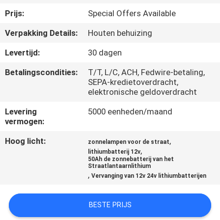
CONTACTEER
Prijs:
Special Offers Available
ONS
Verpakking Details:
Houten behuizing
NIEUWS
Levertijd:
30 dagen
Betalingscondities:
T/T, L/C, ACH, Fedwire-betaling,
SITEMAP
SEPA-kredietoverdracht,
elektronische geldoverdracht
Levering
5000 eenheden/maand
PRIVACYBELEID
vermogen:
Hoog licht:
,
zonnelampen voor de straat
,
lithiumbatterij 12v
50Ah de zonnebatterij van het
Straatlantaarnlithium
,
Vervanging van 12v 24v lithiumbatterijen
BESTE PRIJS