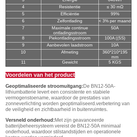
4
Resistentie
≤ 30 mΩ
5
Efficiëntie
99%
6
Zelfontlading
< 3% per maand
7
Maximale continue
50A
ontladingsstroom
8
Piekontladingsstroom
100A ((5S)
9
Aanbevolen laadstroom
10A
10
Afmeting
360*210*195
mm
11
Gewicht
5 KGS
Voordelen van het product
Geoptimaliseerde stroomuitgang:
De BN12-50A-
lithiumbatterie levert een consistente en stabiele
vermogenstoename, waardoor de prestaties van
zonneverlichting worden geoptimaliseerd.verbetering van
de veiligheid en zichtbaarheid in buitenruimtes.
Versneld onderhoud:
Met zijn geavanceerde
batterijbeheersysteem vereist de BN12-50A minimaal
onderhoud, waardoor stilstandstijden en operationele