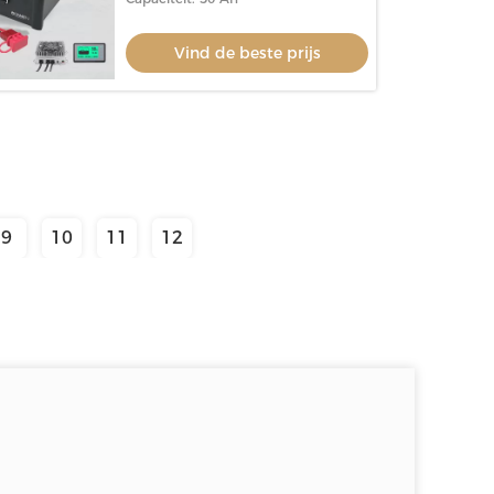
Vind de beste prijs
9
10
11
12