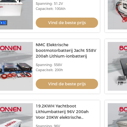
boten, ponton
Spanning: 51.2V
Capaciteit: 100Ah
Vind de beste prijs
NMC Elektrische
bootmotorbatterij Jacht 558V
200ah Lithium-ionbatterij
Spanning: 558V
Capaciteit: 200h
Vind de beste prijs
19.2KWH Yachtboot
Lithiumbatterij 96V 200ah
Voor 20KW elektrische
buitenboordjacht
Spanning: 96V