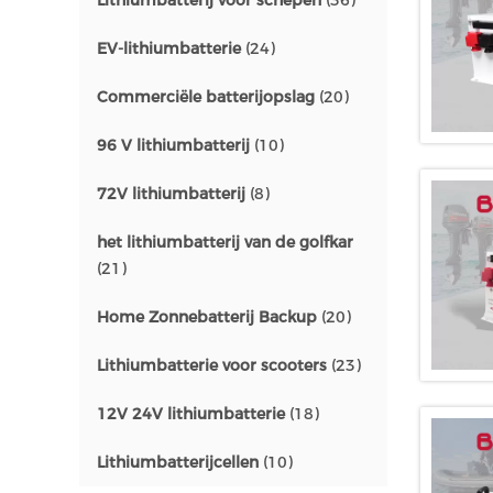
Lithiumbatterij voor schepen
(36)
EV-lithiumbatterie
(24)
Commerciële batterijopslag
(20)
96 V lithiumbatterij
(10)
72V lithiumbatterij
(8)
het lithiumbatterij van de golfkar
(21)
Home Zonnebatterij Backup
(20)
Lithiumbatterie voor scooters
(23)
12V 24V lithiumbatterie
(18)
Lithiumbatterijcellen
(10)