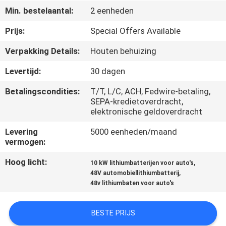
CONTACTEER
Min. bestelaantal:
2 eenheden
ONS
Prijs:
Special Offers Available
Verpakking Details:
Houten behuizing
NIEUWS
Levertijd:
30 dagen
SITEMAP
Betalingscondities:
T/T, L/C, ACH, Fedwire-betaling,
SEPA-kredietoverdracht,
elektronische geldoverdracht
PRIVACYBELEID
Levering
5000 eenheden/maand
vermogen:
Hoog licht:
,
10 kW lithiumbatterijen voor auto's
,
48V automobiellithiumbatterij
48v lithiumbaten voor auto's
BESTE PRIJS