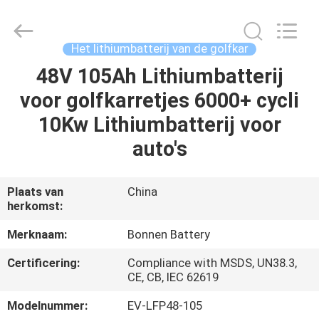
Bonnen
Battery
Technology
Co.,
Ltd..
Het lithiumbatterij van de golfkar
All
Rights
48V 105Ah Lithiumbatterij
THUIS
Reserved.
voor golfkarretjes 6000+ cycli
PRODUCTEN
10Kw Lithiumbatterij voor
auto's
OVER
ONS
Plaats van
China
herkomst:
FABRIEKSREIS
Merknaam:
Bonnen Battery
Certificering:
Compliance with MSDS, UN38.3,
KWALITEITSCONTROLE
CE, CB, IEC 62619
Modelnummer:
EV-LFP48-105