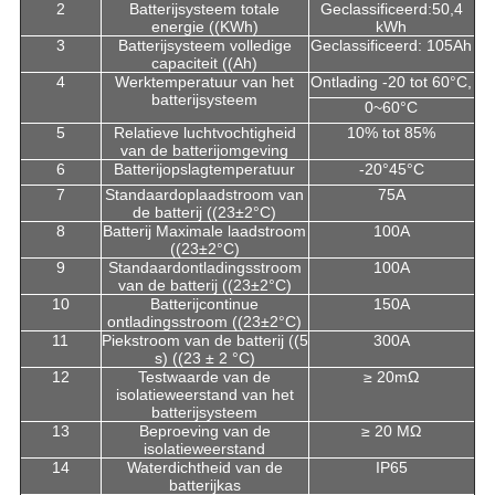
2
Batterijsysteem totale
Geclassificeerd:50,4
energie ((KWh)
kWh
3
Batterijsysteem volledige
Geclassificeerd: 105Ah
capaciteit ((Ah)
4
Werktemperatuur van het
Ontlading -20 tot 60°C,
batterijsysteem
0~60°C
5
Relatieve luchtvochtigheid
10% tot 85%
van de batterijomgeving
6
Batterijopslagtemperatuur
-20°45°C
7
Standaardoplaadstroom van
75A
de batterij ((23±2°C)
8
Batterij Maximale laadstroom
100A
((23±2°C)
9
Standaardontladingsstroom
100A
van de batterij ((23±2°C)
10
Batterijcontinue
150A
ontladingsstroom ((23±2°C)
11
Piekstroom van de batterij ((5
300A
s) ((23 ± 2 °C)
12
Testwaarde van de
≥ 20mΩ
isolatieweerstand van het
batterijsysteem
13
Beproeving van de
≥ 20 MΩ
isolatieweerstand
14
Waterdichtheid van de
IP65
batterijkas