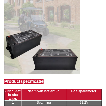
Productspecificatie
- Nee, dat
Naam van het artikel
Basisparameter
is niet
waar.
1
Spanning
51.2V