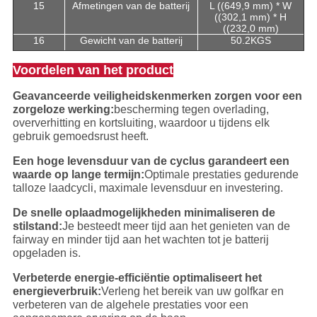
15
Afmetingen van de batterij
L ((649,9 mm) * W
((302,1 mm) * H
((232,0 mm)
16
Gewicht van de batterij
50.2KGS
Voordelen van het product
Geavanceerde veiligheidskenmerken zorgen voor een
zorgeloze werking:
bescherming tegen overlading,
oververhitting en kortsluiting, waardoor u tijdens elk
gebruik gemoedsrust heeft.
Een hoge levensduur van de cyclus garandeert een
waarde op lange termijn:
Optimale prestaties gedurende
talloze laadcycli, maximale levensduur en investering.
De snelle oplaadmogelijkheden minimaliseren de
stilstand:
Je besteedt meer tijd aan het genieten van de
fairway en minder tijd aan het wachten tot je batterij
opgeladen is.
Verbeterde energie-efficiëntie optimaliseert het
energieverbruik:
Verleng het bereik van uw golfkar en
verbeteren van de algehele prestaties voor een