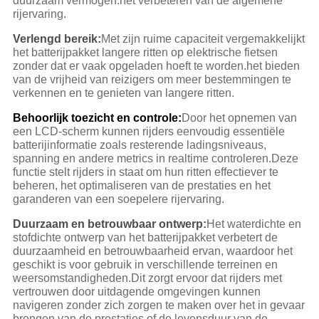
duurzaam vermogen.het verbeteren van de algemene
rijervaring.
Verlengd bereik:
Met zijn ruime capaciteit vergemakkelijkt
het batterijpakket langere ritten op elektrische fietsen
zonder dat er vaak opgeladen hoeft te worden.het bieden
van de vrijheid van reizigers om meer bestemmingen te
verkennen en te genieten van langere ritten.
Behoorlijk toezicht en controle:
Door het opnemen van
een LCD-scherm kunnen rijders eenvoudig essentiële
batterijinformatie zoals resterende ladingsniveaus,
spanning en andere metrics in realtime controleren.Deze
functie stelt rijders in staat om hun ritten effectiever te
beheren, het optimaliseren van de prestaties en het
garanderen van een soepelere rijervaring.
Duurzaam en betrouwbaar ontwerp:
Het waterdichte en
stofdichte ontwerp van het batterijpakket verbetert de
duurzaamheid en betrouwbaarheid ervan, waardoor het
geschikt is voor gebruik in verschillende terreinen en
weersomstandigheden.Dit zorgt ervoor dat rijders met
vertrouwen door uitdagende omgevingen kunnen
navigeren zonder zich zorgen te maken over het in gevaar
brengen van de prestaties of de levensduur van de