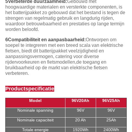
5Verbeterde duurzaamheid:
Gebouwd met
hoogwaardige materialen en versterkte componenten, is
het batterijpakket zo gebouwd dat het bestand is tegen de
strengen van regelmatig gebruik en langdurig rijden,
waardoor betrouwbaarheid en prestaties op lange termijn
worden beloofd.
6Compatibiliteit en aanpasbaarheid:
Ontworpen om
soepel te integreren met een breed scala van elektrische
fietsen, biedt dit batterijpakket veelzijdigheid en
aanpassingsvermogen, catering voor diverse
rijdervoorkeuren en fietsmodellen,de toegang en
bruikbaarheid op de markt van elektrische fietsen
verbeteren.
Productspecificatie
Model
96V20Ah
96V25Ah
Nominale spanning
96V
96V
Nominale capaciteit
20 Ah
25Ah
Totale energie
1920Wh
2400Wh