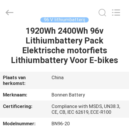
Bonnen
Battery
Technology
Co.,
Ltd..
96 V lithiumbatterij
All
Rights
1920Wh 2400Wh 96v
THUIS
Reserved.
Lithiumbattery Pack
PRODUCTEN
Elektrische motorfiets
Lithiumbattery Voor E-bikes
OVER
ONS
Plaats van
China
herkomst:
FABRIEKSREIS
Merknaam:
Bonnen Battery
Certificering:
Compliance with MSDS, UN38.3,
KWALITEITSCONTROLE
CE, CB, IEC 62619, ECE-R100
Modelnummer:
BN96-20