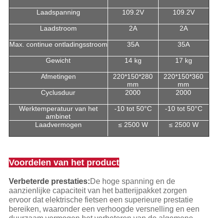
Laadspanning
109.2V
109.2V
Laadstroom
2A
2A
Max. continue ontladingsstroom
35A
35A
Gewicht
14 kg
17 kg
Afmetingen
220*150*280
220*150*360
mm
mm
Cyclusduur
2000
2000
Werktemperatuur van het
-10 tot 50°C
-10 tot 50°C
ambinet
Laadvermogen
≤ 2500 W
≤ 2500 W
Voordelen van het product
Verbeterde prestaties:
De hoge spanning en de
aanzienlijke capaciteit van het batterijpakket zorgen
ervoor dat elektrische fietsen een superieure prestatie
bereiken, waaronder een verhoogde versnelling en een