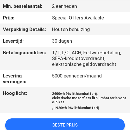
CONTACTEER
Min. bestelaantal:
2 eenheden
ONS
Prijs:
Special Offers Available
Verpakking Details:
Houten behuizing
NIEUWS
Levertijd:
30 dagen
SITEMAP
Betalingscondities:
T/T, L/C, ACH, Fedwire-betaling,
SEPA-kredietoverdracht,
elektronische geldoverdracht
PRIVACYBELEID
Levering
5000 eenheden/maand
vermogen:
Hoog licht:
,
2400wh 96v lithiumbatterij
elektrische motorfiets lithiumbatterie voor
e-bikes
,
1920wh 96v lithiumbatterij
BESTE PRIJS