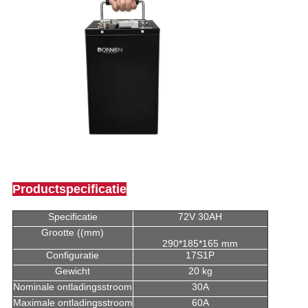
Productspecificatie
Specificatie
72V 30AH
Grootte ((mm)
290*185*165 mm
Configuratie
17S1P
Gewicht
20 kg
Nominale ontladingsstroom
30A
Maximale ontladingsstroom
60A