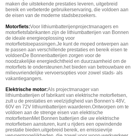
maken die uitstekende prestaties leveren, uitgebreid
bereik en verbeterde gebruikerservaring, die voldoen aan
de eisen van de moderne stadsbezoekers.
Motorfiets:
Voor lithiumbatterijenprojectmanagers en
motorfietsfabrikanten zijn de lithiumbatterijen van Bonnen
de ideale energieoplossing voor
motorfietstoepassingen.Je kunt de moped ontwerpen aan
te passen aan verschillende prestaties en bereik eisen te
voldoenDe Bonnen­batterijen zorgen voor de
noodzakelijke energie­dichtheid en duurzaamheid om de
motorfiets te ondersteunen.het bieden van betrouwbare en
milieuvriendelijke vervoersopties voor zowel stads- als
vakantiegangers.
Elektrische motor:
Als projectmanager van
lithiumbatterijen of fabrikant van elektrische motorfietsen,
zult u de prestaties en veelzijdigheid van Bonnen's 48V,
60V en 72V lithiumbatterijen waarderen.Ontworpen om te
voldoen aan de strenge eisen van elektrische
motorfietsenMet Bonnen batterijen die uw elektrische
motorfietsen aansturen, kunt u rijders een opwindende
prestatie bieden.uitgebreid bereik, en emissievrije
vervoermogelijkheden, die zowel voor woon-werkverkeer