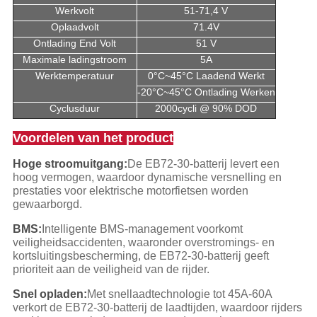
Werkvolt
51-71,4 V
Oplaadvolt
71.4V
Ontlading End Volt
51 V
Maximale ladingstroom
5A
Werktemperatuur
0°C~45°C Laadend Werkt
-20°C~45°C Ontlading Werken
Cyclusduur
2000cycli @ 90% DOD
Voordelen van het product
Hoge stroomuitgang:
De EB72-30-batterij levert een
hoog vermogen, waardoor dynamische versnelling en
prestaties voor elektrische motorfietsen worden
gewaarborgd.
BMS:
Intelligente BMS-management voorkomt
veiligheidsaccidenten, waaronder overstromings- en
kortsluitingsbescherming, de EB72-30-batterij geeft
prioriteit aan de veiligheid van de rijder.
Snel opladen:
Met snellaadtechnologie tot 45A-60A
verkort de EB72-30-batterij de laadtijden, waardoor rijders