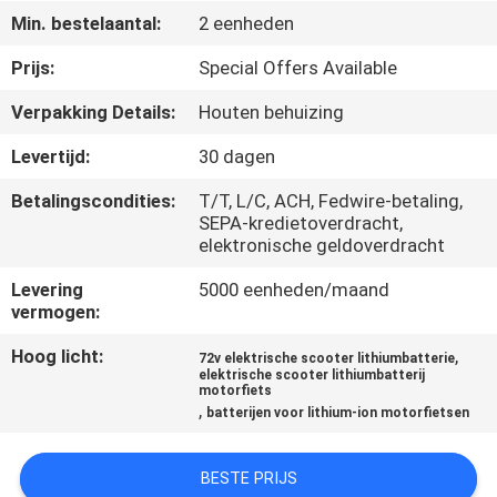
CONTACTEER
Min. bestelaantal:
2 eenheden
ONS
Prijs:
Special Offers Available
Verpakking Details:
Houten behuizing
NIEUWS
Levertijd:
30 dagen
SITEMAP
Betalingscondities:
T/T, L/C, ACH, Fedwire-betaling,
SEPA-kredietoverdracht,
elektronische geldoverdracht
PRIVACYBELEID
Levering
5000 eenheden/maand
vermogen:
Hoog licht:
,
72v elektrische scooter lithiumbatterie
elektrische scooter lithiumbatterij
motorfiets
,
batterijen voor lithium-ion motorfietsen
BESTE PRIJS