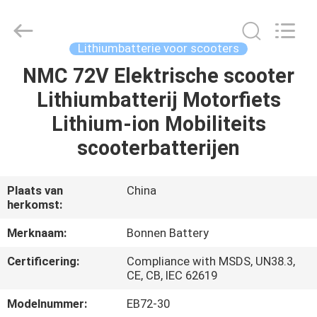
Bonnen
Battery
Technology
Co.,
Ltd..
Lithiumbatterie voor scooters
All
Rights
NMC 72V Elektrische scooter
THUIS
Reserved.
Lithiumbatterij Motorfiets
PRODUCTEN
Lithium-ion Mobiliteits
scooterbatterijen
OVER
ONS
Plaats van
China
herkomst:
FABRIEKSREIS
Merknaam:
Bonnen Battery
Certificering:
Compliance with MSDS, UN38.3,
KWALITEITSCONTROLE
CE, CB, IEC 62619
Modelnummer:
EB72-30