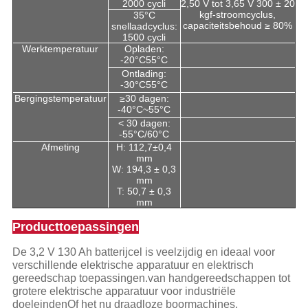
2000 cycli
2,50 V tot 3,65 V 300 ± 20
kgf-stroomcyclus,
35°C
capaciteitsbehoud ≥ 80%
snellaadcyclus:
1500 cycli
Werktemperatuur
Opladen:
-20°C55°C
Ontlading:
-30°C55°C
Bergingstemperatuur
≥30 dagen:
-40°C~55°C
< 30 dagen:
-55°C/60°C
Afmeting
H: 112,7±0,4
mm
W: 194,3 ± 0,3
mm
T: 50,7 ± 0,3
mm
Producttoepassingen
De 3,2 V 130 Ah batterijcel is veelzijdig en ideaal voor
verschillende elektrische apparatuur en elektrisch
gereedschap toepassingen.van handgereedschappen tot
grotere elektrische apparatuur voor industriële
doeleindenOf het nu draadloze boormachines,