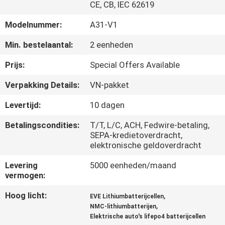
CONTACTEER
CE, CB, IEC 62619
ONS
Modelnummer:
A31-V1
Min. bestelaantal:
2 eenheden
NIEUWS
Prijs:
Special Offers Available
SITEMAP
Verpakking Details:
VN-pakket
Levertijd:
10 dagen
PRIVACYBELEID
Betalingscondities:
T/T, L/C, ACH, Fedwire-betaling,
SEPA-kredietoverdracht,
elektronische geldoverdracht
Levering
5000 eenheden/maand
vermogen:
Hoog licht:
,
EVE Lithiumbatterijcellen
,
NMC-lithiumbatterijen
Elektrische auto's lifepo4 batterijcellen