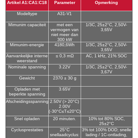
Artikel A1:CA1:C18
Parameter
Opmerking
Modeltype
A31-V1
Mimunim capaciteit
met een
1/3C, 25±2°C, 2,50V-
vermogen van
3,65V
niet meer dan
300 kW
Mimunim-energie
4180,6Wh
1/3C, 25±2°C, 2,50V-
3,65V
Aanvankelijke interne
≤ 0,3 mΩ
AC, 1 kHz, 21% SOC
weerstand
Nominale spanning
3.22V
1/3C, 25±2°C, 2,50V-
3,67V
Gewicht
2370 ± 30 g
Opladen met
3.65V
beperkte spanning
Afscheidingsspanning
2.50V (> 20°C)
2.00V
(-30°C≤T≤20°C)
Snel opladen
20 minuten.
10% tot 80% SOC,
25±2°C
Cyclusprestaties
25°C
3% tot 100% DOD; snelle
snellaadcyclus:
lading / 1C-ontlading,