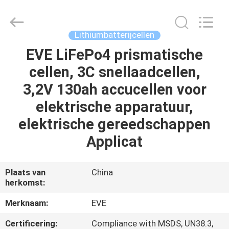
Bonnen
Battery
Technology
Co.,
Ltd..
Lithiumbatterijcellen
All
Rights
EVE LiFePo4 prismatische
THUIS
Reserved.
cellen, 3C snellaadcellen,
PRODUCTEN
3,2V 130ah accucellen voor
elektrische apparatuur,
OVER
elektrische gereedschappen
ONS
Applicat
FABRIEKSREIS
Plaats van
China
herkomst:
KWALITEITSCONTROLE
Merknaam:
EVE
Certificering:
Compliance with MSDS, UN38.3,